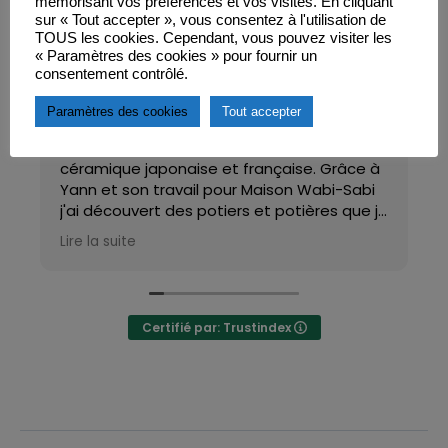
mémorisant vos préférences et vos visites. En cliquant
sur « Tout accepter », vous consentez à l'utilisation de
TOUS les cookies. Cependant, vous pouvez visiter les
« Paramètres des cookies » pour fournir un
Passage Alexandrine
consentement contrôlé.
il y a 1 année
Paramètres des cookies
Tout accepter
Magnifique partage, et si généreux, de la
céramique japonaise et française. Grâce à
Yann et son travail pour Maison Wabi-Sabi
j'ai découvert des potiers et potières que je
n'aurais pu connaître autrement. Merci !
Lire la suite
Certifié par: Trustindex