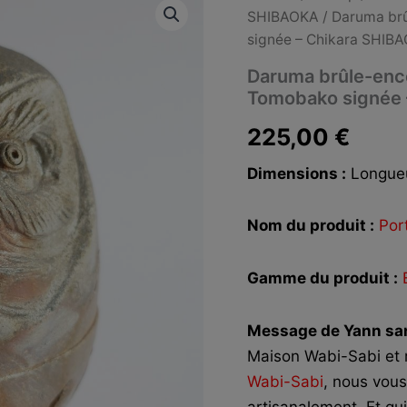
SHIBAOKA
/ Daruma brû
signée – Chikara SHIB
Daruma brûle-ence
Tomobako signée 
225,00
€
Dimensions :
Longueu
Nom du produit :
Por
Gamme du produit :
Message de Yann san
Maison Wabi-Sabi et r
Wabi-Sabi
, nous vou
artisanalement. Et qui