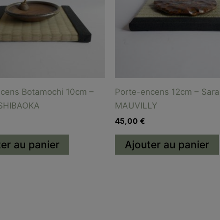
ncens Botamochi 10cm –
Porte-encens 12cm – Sara
 SHIBAOKA
MAUVILLY
45,00
€
er au panier
Ajouter au panier