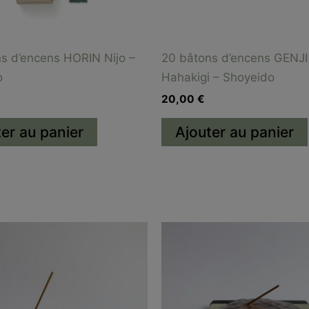
s d’encens HORIN Nijo –
20 bâtons d’encens GENJI
o
Hahakigi – Shoyeido
20,00
€
er au panier
Ajouter au panier