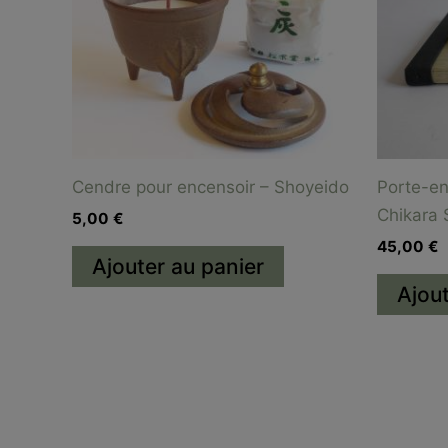
Cendre pour encensoir – Shoyeido
Porte-e
Chikara
5,00
€
45,00
€
Ajouter au panier
Ajout