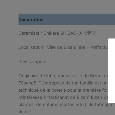
Description
Informations complémentaire
Céramiste : Chikara SHIBAOKA 柴岡力
Localisation : Ville de Bizen/Inbe – Préfectu
Pays : Japon
Originaire de Inbe, dans la ville de Bizen, de 
Tōsendō. “L’entreprise de ma famille est une p
technique de la poterie pour la première fois l
m’intéresse à “l’artisanat de Bizen” Bizen Za
plantes, de natures mortes, etc.). Je fabrique 
flore.”