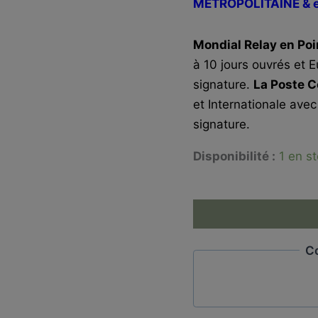
MÉTROPOLITAINE & 
Mondial Relay en Poin
à 10 jours ouvrés et E
signature.
La Poste C
et Internationale avec
signature.
Disponibilité :
1 en s
quantité
de
Daruma
brûle-
C
encens
Bizen-
yaki
11cm
et