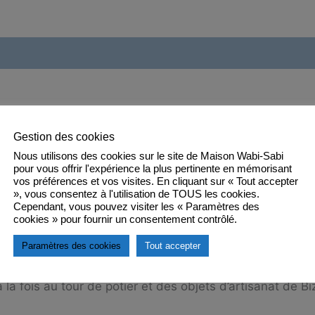
Boîte
Tomobako
signée
-
s
Chikara
SHIBAOKA
re d’Okayama – Région du Chūgoku
Gestion des cookies
Nous utilisons des cookies sur le site de Maison Wabi-Sabi
pour vous offrir l'expérience la plus pertinente en mémorisant
vos préférences et vos visites. En cliquant sur « Tout accepter
», vous consentez à l'utilisation de TOUS les cookies.
la préfecture d’Okayama. il est la 3ème génération et act
Cependant, vous pouvez visiter les « Paramètres des
cookies » pour fournir un consentement contrôlé.
oterie de Bizen, j’ai donc été entouré de céramique de 
orsque j’étais enfant, en regardant mon grand-père, mon p
Paramètres des cookies
Tout accepter
ikumono 備前細工物 (un genre d’artisanat qui existe depuis
à la fois au tour de potier et des objets d’artisanat de B