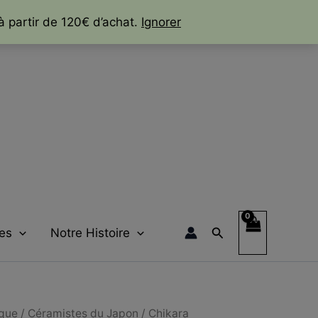
Daruma
à partir de 120€ d’achat.
Ignorer
brûle-
encens
Bizen-
yaki
11cm
et
Boîte
Tomobako
signée
-
Chikara
SHIBAOKA
Rechercher
es
Notre Histoire
ique
/
Céramistes du Japon
/
Chikara