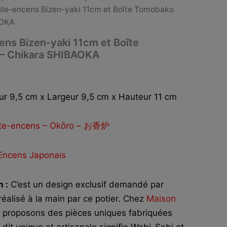
le-encens Bizen-yaki 11cm et Boîte Tomobako
AOKA
ns Bizen-yaki 11cm et Boîte
– Chikara SHIBAOKA
r 9,5 cm x Largeur 9,5 cm x Hauteur 11 cm
te-encens – Okōro – お香炉
Encens Japonais
 :
C’est un design exclusif demandé par
éalisé à la main par ce potier. Chez
Maison
s proposons des pièces uniques fabriquées
 dit unique et artisanale signifie Wabi-Sabi et