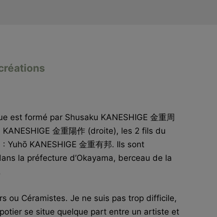
créations
que est formé par Shusaku KANESHIGE 金重周
 KANESHIGE 金重陽作 (droite), les 2 fils du
en : Yuhō KANESHIGE 金重有邦. Ils sont
 dans la préfecture d’Okayama, berceau de la
.
 ou Céramistes. Je ne suis pas trop difficile,
potier se situe quelque part entre un artiste et