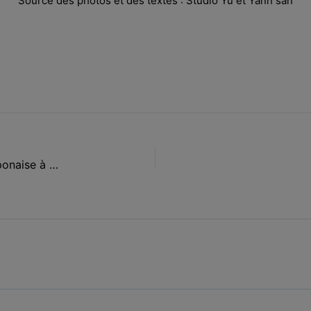
Source des photos et des textes : Studio Yu et Yann san
Rencontre avec Chiho ITO 伊藤千穂 Céramiste japonaise à Nagoya