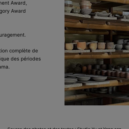
ment Award,
egory Award
ouragement.
ation complète de
tique des périodes
ama.