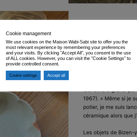
Cookie management
Studio Yu est très ap
We use cookies on the Maison Wabi-Sabi site to offer you the
pour sa capacité à ex
most relevant experience by remembering your preferences
and your visits. By clicking "Accept All", you consent to the use
méthodes de moulage e
of ALL cookies. However, you can visit the "Cookie Settings" to
les formes traditionne
provide controlled consent.
Cookie settings
Accept all
Leur grand-père éta
leur arrière grand-
1967). « Même si je su
potier, je me suis la
céramique alors que j
Les objets de Bizen-y