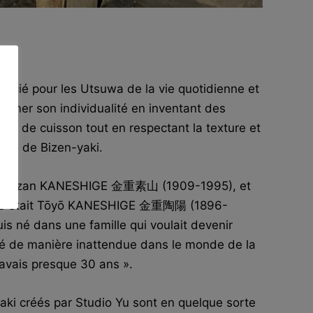
précié pour les Utsuwa de la vie quotidienne et
primer son individualité en inventant des
t de cuisson tout en respectant la texture et
lles de Bizen-yaki.
it Sozan KANESHIGE 金重素山 (1909-1995), et
père était Tōyō KANESHIGE 金重陶陽 (1896-
is né dans une famille qui voulait devenir
ncé de manière inattendue dans le monde de la
’avais presque 30 ans ».
aki créés par Studio Yu sont en quelque sorte